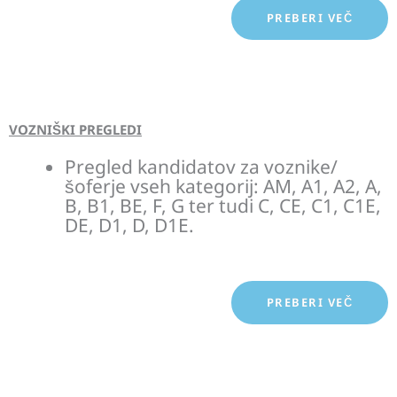
PREBERI VEČ
VOZNIŠKI PREGLEDI
Pregled kandidatov za voznike/
šoferje vseh kategorij: AM, A1, A2, A,
B, B1, BE, F, G ter tudi C, CE, C1, C1E,
DE, D1, D, D1E.
PREBERI VEČ