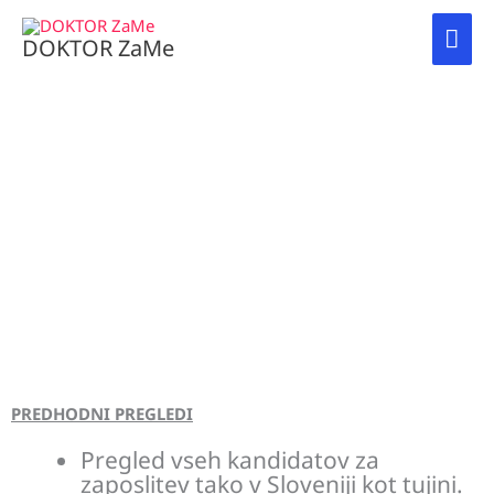
Skip
MAI
to
DOKTOR ZaMe
content
ME
SPECIALISTIČNI PREGLEDI
PREDHODNI PREGLEDI
Pregled vseh kandidatov za
zaposlitev tako v Sloveniji kot tujini.